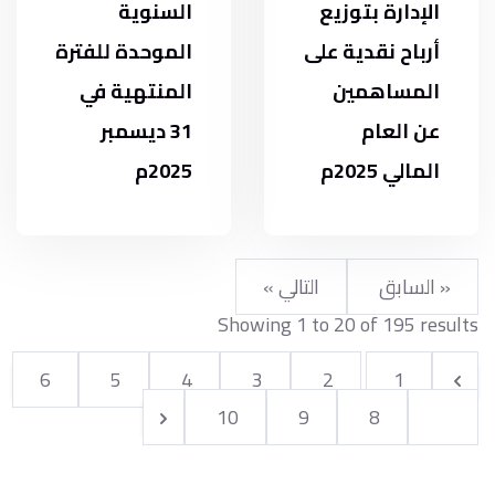
الإدارة بتوزيع
السنوية
أرباح نقدية على
الموحدة للفترة
المساهمين
المنتهية في
عن العام
31 ديسمبر
المالي 2025م
2025م
« السابق
التالي »
Showing
1
to
20
of
195
results
6
5
4
3
2
1
10
9
8
7